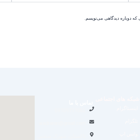
 که دوباره دیدگاهی می‌نویسم.
شبکه های اجتماعی
تماس با ما
اینستاگرام
09109711062
تلگرام
aradraisin@gmail.com
واتس اپ
تاکستان، شهرک صنعتی