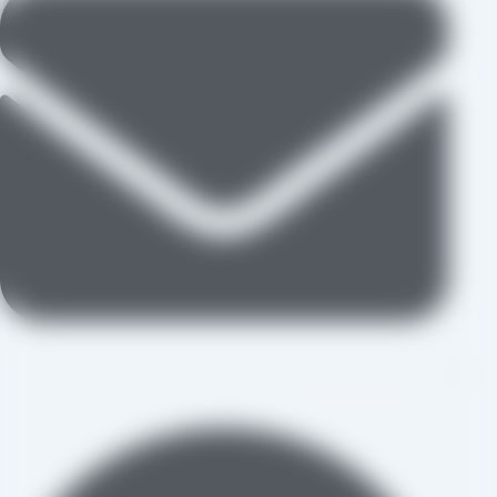
aradraisin@gmail.com