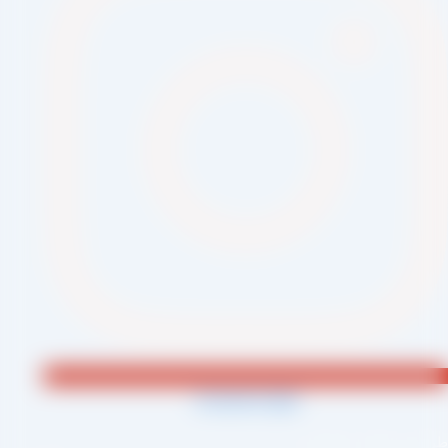
Jki-phone1-light
احی و اجرا :
سئو یازده