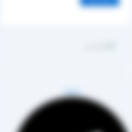
مجموعه تولیدی کشمش آراد از سال 1394 در زمینه تولید انواع کشمش در
هر تاکستان و فروش مستقیم آن هم در بازار داخل و هم امر صادرات ،
روع به فعالیت کرده و علاوه بر فروش حضوری درب کارخانه، امکان ثبت
فارش به صورت غیرحضوری و از طریق شخص مدیر فروش این کارخانه،
اب آقای مصطفی عینی را خواهد داشت.
Telegram