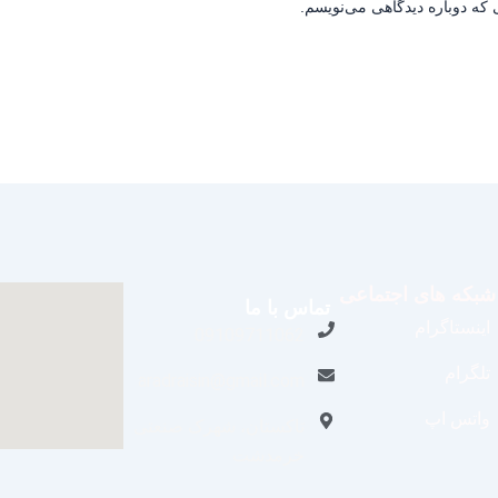
 که دوباره دیدگاهی می‌نویسم.
شبکه های اجتماعی
تماس با ما
اینستاگرام
09109711062
تلگرام
aradraisin@gmail.com
واتس اپ
تاکستان، شهرک صنعتی
خرمدشت