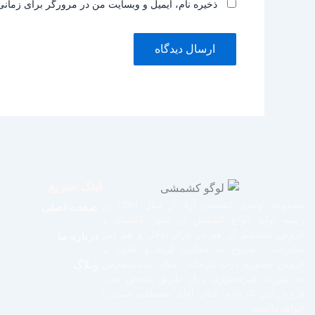
ذخیره نام، ایمیل و وبسایت من در مرورگر برای زمانی
لینک سریع
مجموعه تولیدی کشمش آراد از سال 1394 در
صفحه اصلی
زمینه تولید انواع کشمش در شهر تاکستان و
فروش مستقیم آن هم در بازار داخل و هم امر
درباره ما
صادرات ، شروع به فعالیت کرده و علاوه بر
فروش حضوری درب کارخانه، امکان ثبت سفارش
وبلاگ
به صورت غیرحضوری و از طریق شخص مدیر
فروش این کارخانه، جناب آقای مصطفی عینی را
خواهد داشت.