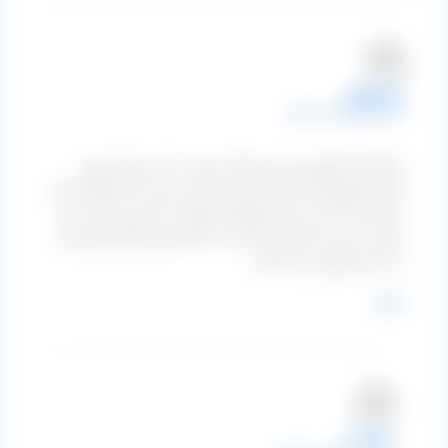
لیلا علیپور
1401-09-02 در 22:17
سلام لیلا علیپورم من هرسال دوست دارم برای خودم
کشمش قهوه ای مایل به قرمز ابهر رو خرید کنم فقط برای
خودم از کی باید بخرم وکیلو چند هست یک نفر میاره پر از
چوب است اما خوشمزه است حالا تصمیم گرفتم خودم از
یه جای مطمئن خرید کنم
پاسخ
m.eini