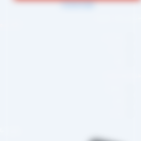
Jki-phone1-light
احی و اجرا :
سئو یازده
لینک سریع
صفحه اصلی
درباره ما
وبلاگ
بکه های اجتماعی
اینستاگرام
تلگرام
واتس اپ
تماس با ما