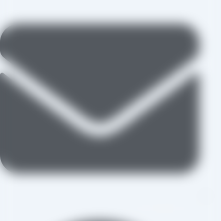
aradraisin@gmail.com