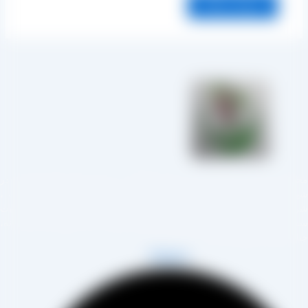
مجموعه تولیدی کشمش آراد از سال 1394 در زمینه تولید انواع کشمش در
هر تاکستان و فروش مستقیم آن هم در بازار داخل و هم امر صادرات ،
روع به فعالیت کرده و علاوه بر فروش حضوری درب کارخانه، امکان ثبت
فارش به صورت غیرحضوری و از طریق شخص مدیر فروش این کارخانه،
اب آقای مصطفی عینی را خواهد داشت.
Telegram