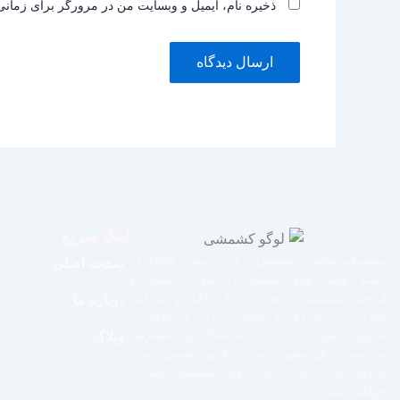
ذخیره نام، ایمیل و وبسایت من در مرورگر برای زمانی
لینک سریع
مجموعه تولیدی کشمش آراد از سال 1394 در
صفحه اصلی
زمینه تولید انواع کشمش در شهر تاکستان و
فروش مستقیم آن هم در بازار داخل و هم امر
درباره ما
صادرات ، شروع به فعالیت کرده و علاوه بر
فروش حضوری درب کارخانه، امکان ثبت سفارش
وبلاگ
به صورت غیرحضوری و از طریق شخص مدیر
فروش این کارخانه، جناب آقای مصطفی عینی را
خواهد داشت.