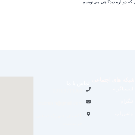
 که دوباره دیدگاهی می‌نویسم.
شبکه های اجتماعی
تماس با ما
اینستاگرام
09109711062
تلگرام
aradraisin@gmail.com
واتس اپ
تاکستان، شهرک صنعتی
خرمدشت