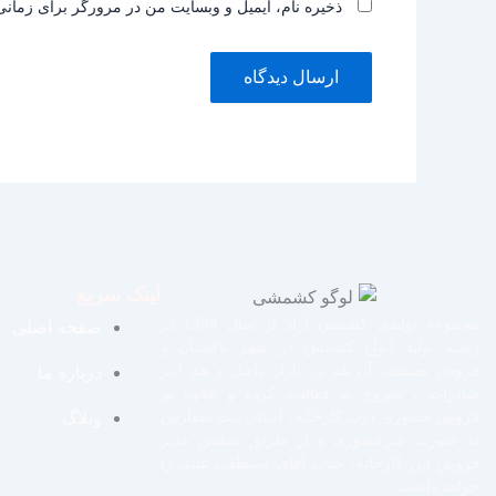
ذخیره نام، ایمیل و وبسایت من در مرورگر برای زمانی
لینک سریع
مجموعه تولیدی کشمش آراد از سال 1394 در
صفحه اصلی
زمینه تولید انواع کشمش در شهر تاکستان و
فروش مستقیم آن هم در بازار داخل و هم امر
درباره ما
صادرات ، شروع به فعالیت کرده و علاوه بر
فروش حضوری درب کارخانه، امکان ثبت سفارش
وبلاگ
به صورت غیرحضوری و از طریق شخص مدیر
فروش این کارخانه، جناب آقای مصطفی عینی را
خواهد داشت.