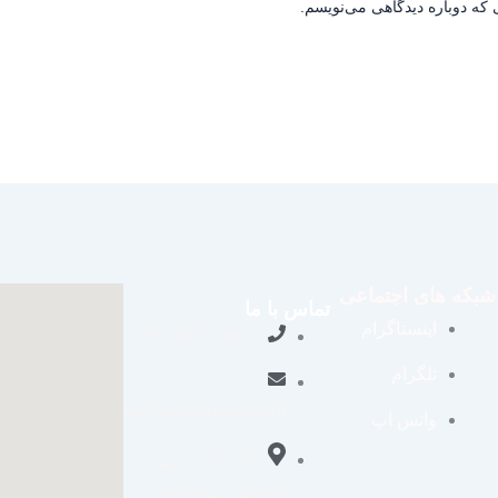
 که دوباره دیدگاهی می‌نویسم.
شبکه های اجتماعی
تماس با ما
اینستاگرام
09109711062
تلگرام
aradraisin@gmail.com
واتس اپ
تاکستان، شهرک
صنعتی خرمدشت