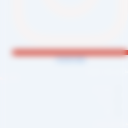
Jki-phone1-light
احی و اجرا :
سئو یازده
لینک سریع
صفحه اصلی
درباره ما
وبلاگ
بکه های اجتماعی