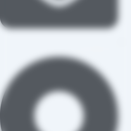
aradraisin@gmail.com