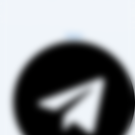
مجموعه تولیدی کشمش آراد از سال 1394 در زمینه تولید انواع کشمش در
هر تاکستان و فروش مستقیم آن هم در بازار داخل و هم امر صادرات ،
روع به فعالیت کرده و علاوه بر فروش حضوری درب کارخانه، امکان ثبت
فارش به صورت غیرحضوری و از طریق شخص مدیر فروش این کارخانه،
اب آقای مصطفی عینی را خواهد داشت.
Telegram