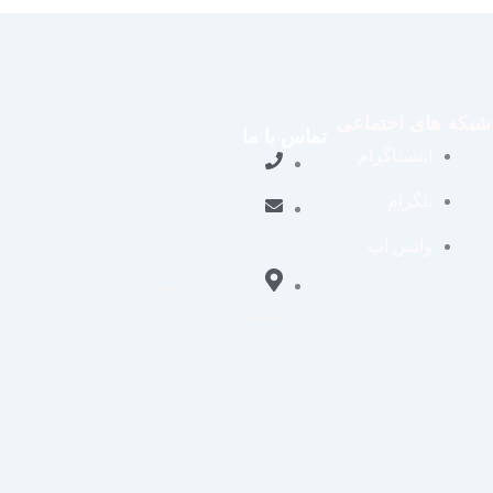
شبکه های اجتماعی
تماس با ما
اینستاگرام
09109711062
تلگرام
aradraisin@gmail.com
واتس اپ
تاکستان، شهرک
صنعتی خرمدشت