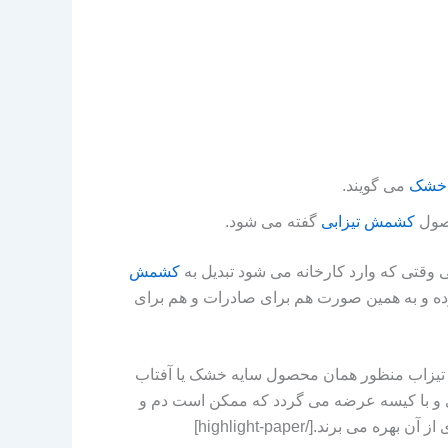
خشک
می گویند.
حصول
کشمش تیزابی
گفته می شود.
قتی که وارد کارخانه می شود تبدیل به
کشمش
ه و به همین صورت هم برای صادرات و هم برای
highlight-paper shadow=”0 1px 4px rgba(0, 0, 0=”;” ]اما کشمش بدون تیزاب منظور همان محصول سایه خشک یا آفتاب
 و با کیسه عرضه می گردد که ممکن است دم و
ره می برند.[/highlight-paper]