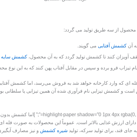
محصول از سه طریق تولید می گردد:
ه آن
کشمش آفتابی
می گویند.
ف آویزان کنند تا کشمش تولید گردد که به آن محصول،
کشمش سایه 
 نام تیزاب فرو برده و سپس در مقابل آفتاب پهن کنند که به این نوع م
 که وارد کارخانه خواهد شد به فروش می‌رسد، اما کشمش آفتابی و
ست و کشمش تیزابی نام فرآوری شده آن همین تیزابی یا سلطانی بود
[, 0.3), 0 0 20px rgba(0, 0, 0, 0.1) inset” align
ای ارزش غذایی بالاتر است. عموماً این محصولات به صورت فله ای
جای قند، برای تولید سرکه، تولید
شیره کشمش
و نیز مصارف آبگیری از آن به