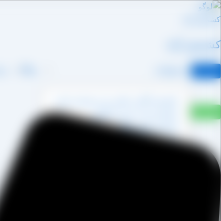
رش
ه
حتوا
کشمش آراد
محصولات
وبلاگ
درب
کشمش آفتابی پکتین دار و شسته نشده
کشمش پشت لیزری آفتابی
کشمش پلویی آفتابی
کشمش تیزابی طلایی
کشمش خرمایی
کشمش قنادی