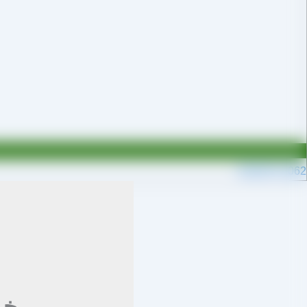
09109711062
خر