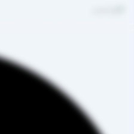
مجموعه تولیدی کشمش آراد از سال 1394 در
صورت غیرحضوری و از طریق شخص مدیر فروش این کارخانه، جناب آقای مصط