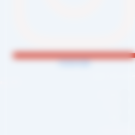
Jki-phone1-light
احی و اجرا :
سئو یازده
لینک سریع
صفحه اصلی
درباره ما
وبلاگ
بکه های اجتماعی