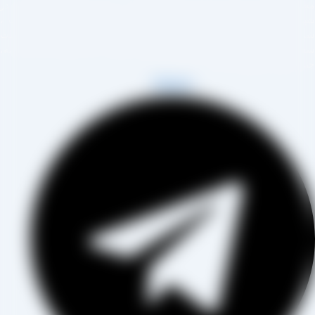
مجموعه تولیدی کشمش آراد از سال 1394 در زمینه تولید انواع کشمش در
هر تاکستان و فروش مستقیم آن هم در بازار داخل و هم امر صادرات ،
روع به فعالیت کرده و علاوه بر فروش حضوری درب کارخانه، امکان ثبت
فارش به صورت غیرحضوری و از طریق شخص مدیر فروش این کارخانه،
اب آقای مصطفی عینی را خواهد داشت.
Telegram