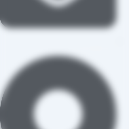
aradraisin@gmail.com