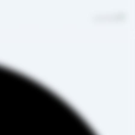
مجموعه تولیدی کشمش آراد از سال 1394 در
صورت غیرحضوری و از طریق شخص مدیر فروش این کارخانه، جناب آقای مصط