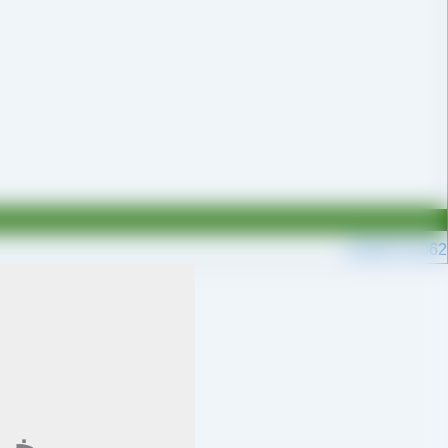
09109711062
خر