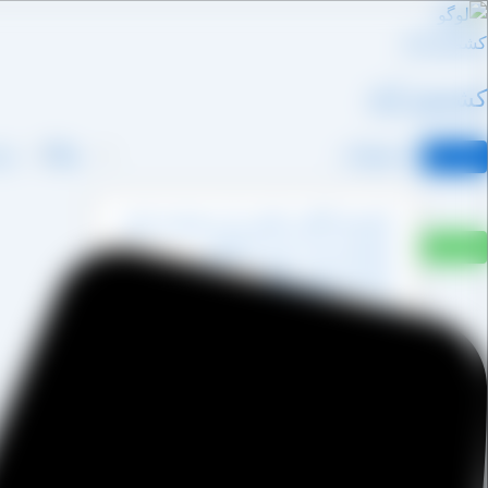
رش
ه
حتوا
کشمش آراد
محصولات
وبلاگ
درب
کشمش آفتابی پکتین دار و شسته نشده
کشمش پشت لیزری آفتابی
کشمش پلویی آفتابی
کشمش تیزابی طلایی
کشمش خرمایی
کشمش قنادی