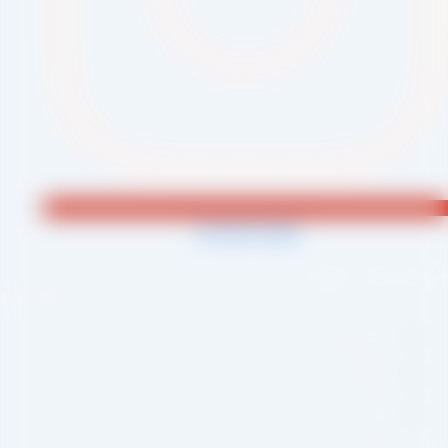
Jki-phone1-light
احی و اجرا :
سئو یازده
لینک سریع
صفحه اصلی
درباره ما
وبلاگ