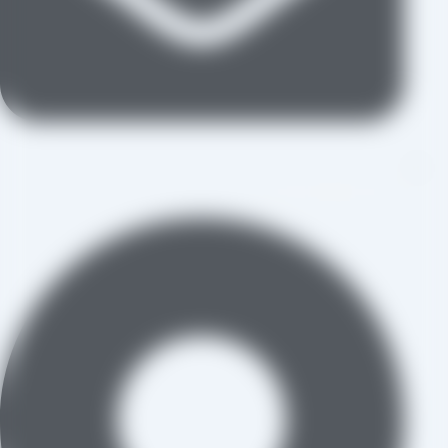
aradraisin@gmail.com