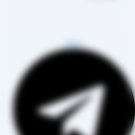
مجموعه تولیدی کشمش آراد از سال 1394 در زمینه تولید انواع کشمش در
هر تاکستان و فروش مستقیم آن هم در بازار داخل و هم امر صادرات ،
روع به فعالیت کرده و علاوه بر فروش حضوری درب کارخانه، امکان ثبت
فارش به صورت غیرحضوری و از طریق شخص مدیر فروش این کارخانه،
اب آقای مصطفی عینی را خواهد داشت.
Telegram