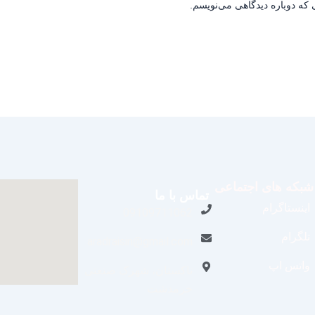
 که دوباره دیدگاهی می‌نویسم.
شبکه های اجتماعی
تماس با ما
اینستاگرام
09109711062
تلگرام
aradraisin@gmail.com
واتس اپ
تاکستان، شهرک صنعتی
خرمدشت