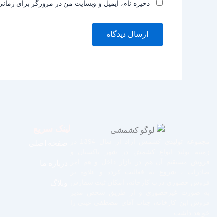
ذخیره نام، ایمیل و وبسایت من در مرورگر برای زمانی
لینک سریع
مجموعه تولیدی کشمش آراد از سال 1394 در
صفحه اصلی
زمینه تولید انواع کشمش در شهر تاکستان و
فروش مستقیم آن هم در بازار داخل و هم امر
درباره ما
صادرات ، شروع به فعالیت کرده و علاوه بر
فروش حضوری درب کارخانه، امکان ثبت سفارش
وبلاگ
به صورت غیرحضوری و از طریق شخص مدیر
فروش این کارخانه، جناب آقای مصطفی عینی را
خواهد داشت.