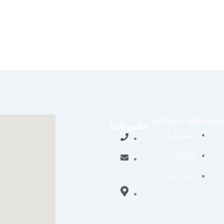
شبکه های اجتماعی
تماس با ما
اینستاگرام
09109711062
تلگرام
aradraisin@gmail.com
واتس اپ
تاکستان، شهرک
صنعتی خرمدشت