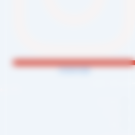
Jki-phone1-light
احی و اجرا :
سئو یازده
لینک سریع
صفحه اصلی
درباره ما
وبلاگ