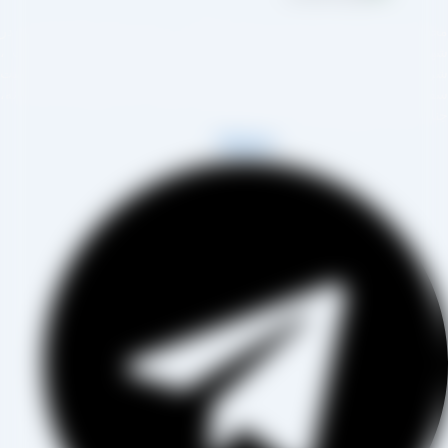
مجموعه تولیدی کشمش آراد از سال 1394 در زمینه تولید انواع کشمش در
هر تاکستان و فروش مستقیم آن هم در بازار داخل و هم امر صادرات ،
روع به فعالیت کرده و علاوه بر فروش حضوری درب کارخانه، امکان ثبت
فارش به صورت غیرحضوری و از طریق شخص مدیر فروش این کارخانه،
اب آقای مصطفی عینی را خواهد داشت.
Telegram