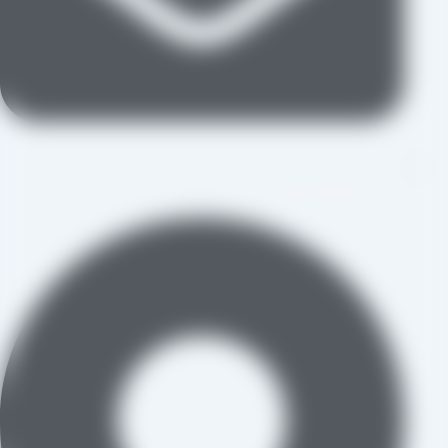
aradraisin@gmail.com