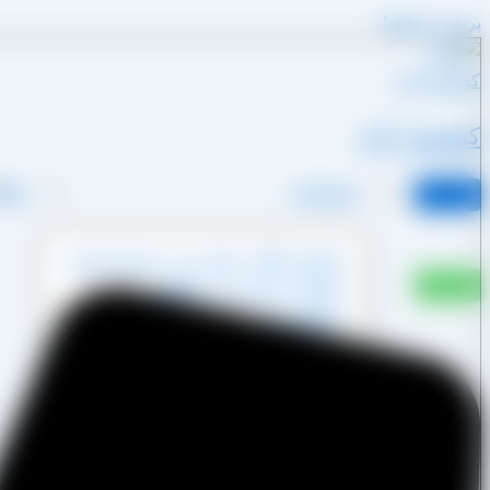
پرش به محتوا
کشمش آراد
محصولات
وبلا
کشمش آفتابی پکتین دار و شسته نشده
کشمش پشت لیزری آفتابی
کشمش پلویی آفتابی
کشمش تیزابی طلایی
کشمش خرمایی
کشمش قنادی