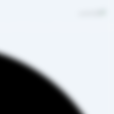
مجموعه تولیدی کشمش آراد از سال 1394 در
صورت غیرحضوری و از طریق شخص مدیر فروش این کارخانه، جناب آقای مصط