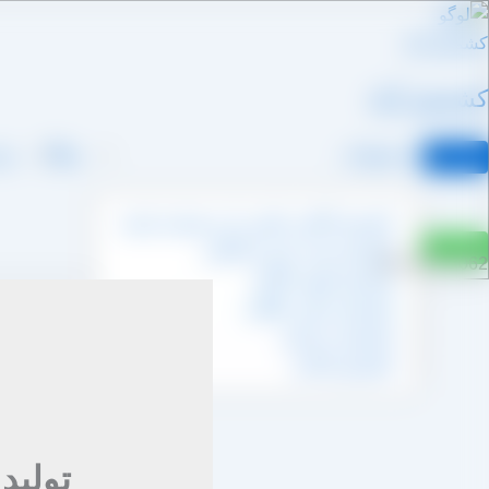
رش
ه
حتوا
کشمش آراد
محصولات
وبلاگ
درب
کشمش آفتابی پکتین دار و شسته نشده
کشمش پشت لیزری آفتابی
09109711062
کشمش پلویی آفتابی
کشمش تیزابی طلایی
کشمش خرمایی
کشمش قنادی
تولید