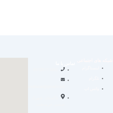
شبکه های اجتماعی
تماس با ما
اینستاگرام
09109711062
تلگرام
aradraisin@gmail.com
واتس اپ
تاکستان، شهرک
صنعتی خرمدشت