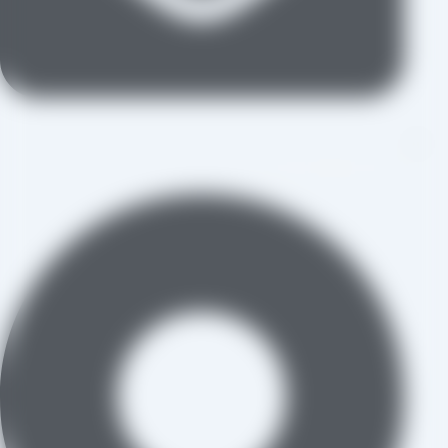
aradraisin@gmail.com