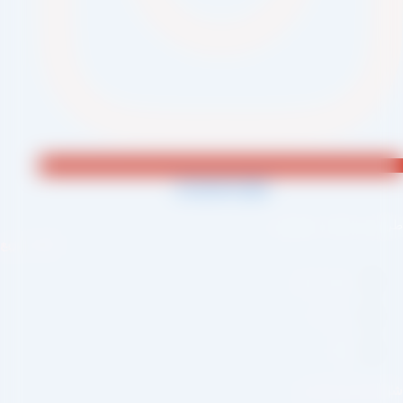
Jki-phone1-light
احی و اجرا :
سئو یازده
لینک سریع
صفحه اصلی
درباره ما
وبلاگ
بکه های اجتماعی