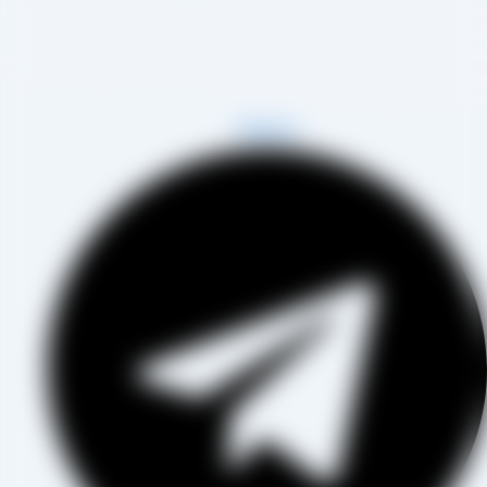
مجموعه تولیدی کشمش آراد از سال 1394 در زمینه تولید انواع کشمش در
هر تاکستان و فروش مستقیم آن هم در بازار داخل و هم امر صادرات ،
روع به فعالیت کرده و علاوه بر فروش حضوری درب کارخانه، امکان ثبت
فارش به صورت غیرحضوری و از طریق شخص مدیر فروش این کارخانه،
اب آقای مصطفی عینی را خواهد داشت.
Telegram