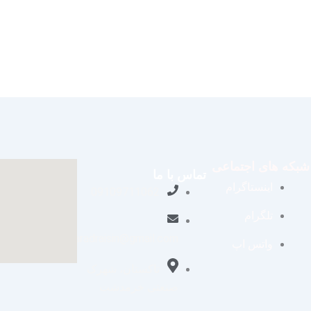
شبکه های اجتماعی
تماس با ما
اینستاگرام
09109711062
تلگرام
aradraisin@gmail.com
واتس اپ
تاکستان، شهرک
صنعتی خرمدشت