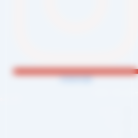
Jki-phone1-light
احی و اجرا :
سئو یازده
لینک سریع
صفحه اصلی
درباره ما
وبلاگ