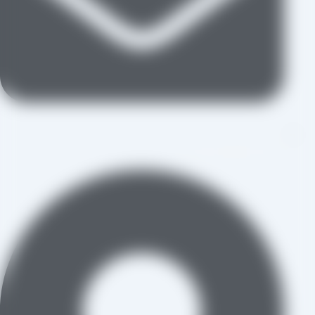
aradraisin@gmail.com