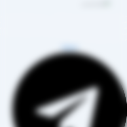
مجموعه تولیدی کشمش آراد از سال 1394 در زمینه تولید انواع کشمش در
هر تاکستان و فروش مستقیم آن هم در بازار داخل و هم امر صادرات ،
روع به فعالیت کرده و علاوه بر فروش حضوری درب کارخانه، امکان ثبت
فارش به صورت غیرحضوری و از طریق شخص مدیر فروش این کارخانه،
اب آقای مصطفی عینی را خواهد داشت.
Telegram