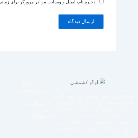
ذخیره نام، ایمیل و وبسایت من در مرورگر برای زمانی
لینک سریع
مجموعه تولیدی کشمش آراد از سال 1394 در
صفحه اصلی
زمینه تولید انواع کشمش در شهر تاکستان و
فروش مستقیم آن هم در بازار داخل و هم امر
درباره ما
صادرات ، شروع به فعالیت کرده و علاوه بر
فروش حضوری درب کارخانه، امکان ثبت سفارش
وبلاگ
به صورت غیرحضوری و از طریق شخص مدیر
فروش این کارخانه، جناب آقای مصطفی عینی را
خواهد داشت.