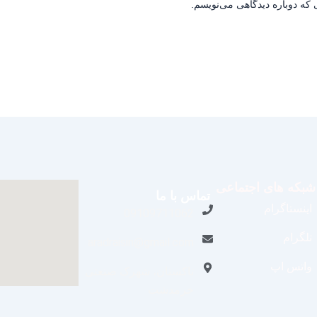
 که دوباره دیدگاهی می‌نویسم.
شبکه های اجتماعی
تماس با ما
اینستاگرام
09109711062
تلگرام
aradraisin@gmail.com
واتس اپ
تاکستان، شهرک صنعتی
خرمدشت