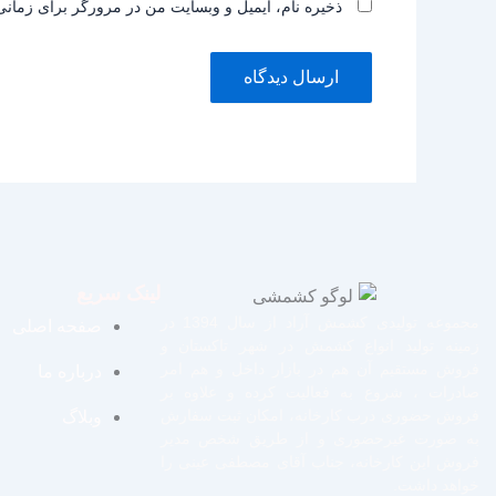
ذخیره نام، ایمیل و وبسایت من در مرورگر برای زمانی
لینک سریع
مجموعه تولیدی کشمش آراد از سال 1394 در
صفحه اصلی
زمینه تولید انواع کشمش در شهر تاکستان و
فروش مستقیم آن هم در بازار داخل و هم امر
درباره ما
صادرات ، شروع به فعالیت کرده و علاوه بر
فروش حضوری درب کارخانه، امکان ثبت سفارش
وبلاگ
به صورت غیرحضوری و از طریق شخص مدیر
فروش این کارخانه، جناب آقای مصطفی عینی را
خواهد داشت.