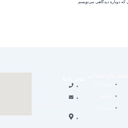
 که دوباره دیدگاهی می‌نویسم.
شبکه های اجتماعی
تماس با ما
اینستاگرام
09109711062
تلگرام
aradraisin@gmail.com
واتس اپ
تاکستان، شهرک
صنعتی خرمدشت