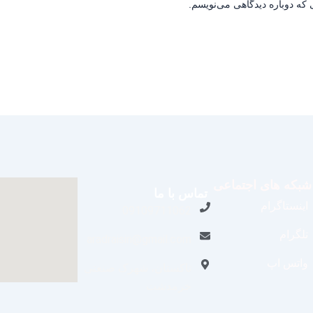
 که دوباره دیدگاهی می‌نویسم.
شبکه های اجتماعی
تماس با ما
اینستاگرام
09109711062
تلگرام
aradraisin@gmail.com
واتس اپ
تاکستان، شهرک صنعتی
خرمدشت