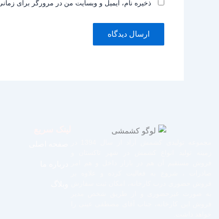
ذخیره نام، ایمیل و وبسایت من در مرورگر برای زمانی
لینک سریع
مجموعه تولیدی کشمش آراد از سال 1394 در
صفحه اصلی
زمینه تولید انواع کشمش در شهر تاکستان و
فروش مستقیم آن هم در بازار داخل و هم امر
درباره ما
صادرات ، شروع به فعالیت کرده و علاوه بر
فروش حضوری درب کارخانه، امکان ثبت سفارش
وبلاگ
به صورت غیرحضوری و از طریق شخص مدیر
فروش این کارخانه، جناب آقای مصطفی عینی را
خواهد داشت.