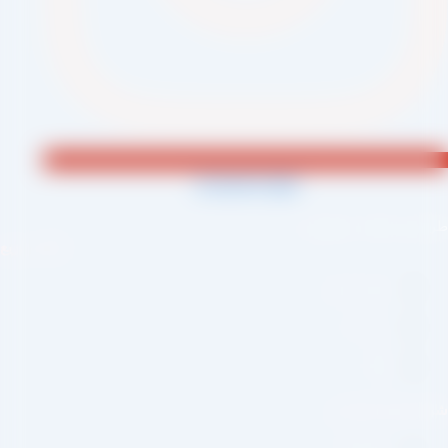
Jki-phone1-light
احی و اجرا :
سئو یازده
لینک سریع
صفحه اصلی
درباره ما
وبلاگ
بکه های اجتماعی