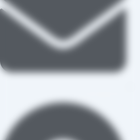
aradraisin@gmail.com