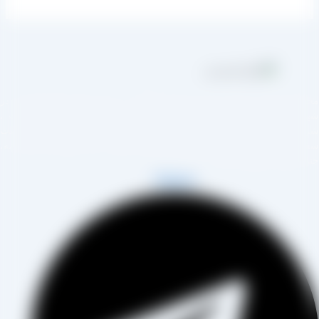
مجموعه تولیدی کشمش آراد از سال 1394 در زمینه تولید انواع کشمش در
هر تاکستان و فروش مستقیم آن هم در بازار داخل و هم امر صادرات ،
روع به فعالیت کرده و علاوه بر فروش حضوری درب کارخانه، امکان ثبت
فارش به صورت غیرحضوری و از طریق شخص مدیر فروش این کارخانه،
اب آقای مصطفی عینی را خواهد داشت.
Telegram