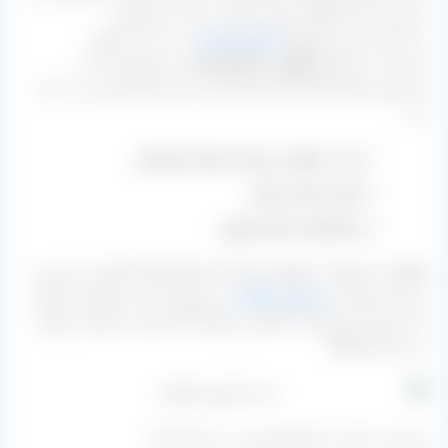
شود و هم دود گوگرد جهت روشن تر شدن محصول.
در ایران به این محصول
کشمش پلویی
زرد نیز می گویند.
هر چند به نام های
انگوری و کالیفرنیایی
نیز معروف است.
از بهترین تولیدکنندگان این کشمش نیز می توان موارد زیر را نام
برد:
بناب، ملکان و مراغه استان آذربایجان
ملایر استان همدان
و تاکستان استان قزوین
[box type=”success” align=”” class=”” width=””]لازبه ذکر است
که نوع دیگری از
کشمش طلایی
نیز موجود است که قلمی شکل و
دراز بوده و از تولیدات کاشمر و خلیل آباد استان خراسان رضوی
می باشد.[/box]
وضعیت صادرات انواع کشمش در سال ۹۹-۹۸