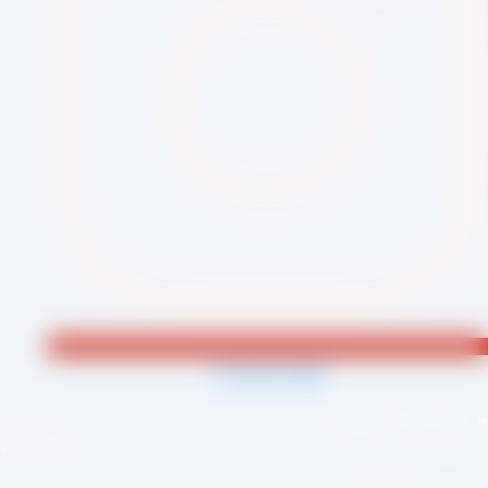
Jki-phone1-light
احی و اجرا :
سئو یازده
لینک سریع
صفحه اصلی