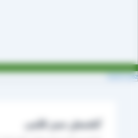
09109711062
کشمش سبز قلمی