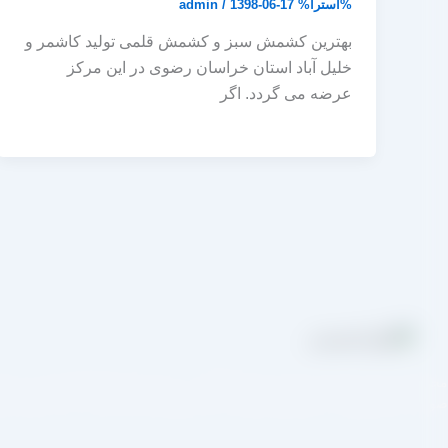
%آسترا%
1398-06-17
/
admin
بهترین کشمش سبز و کشمش قلمی تولید کاشمر و
خلیل آباد استان خراسان رضوی در این مرکز
عرضه می گردد. اگر
مجموعه تولیدی کشمش آراد از سال 1394 در
صورت غیرحضوری و از طریق شخص مدیر فروش این کارخانه، جناب آقای مصط