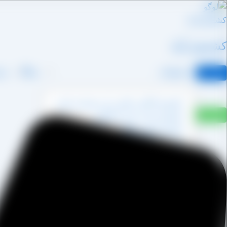
رش
ه
حتوا
کشمش آراد
محصولات
وبلاگ
درب
کشمش آفتابی پکتین دار و شسته نشده
کشمش پشت لیزری آفتابی
کشمش پلویی آفتابی
کشمش تیزابی طلایی
کشمش خرمایی
کشمش قنادی